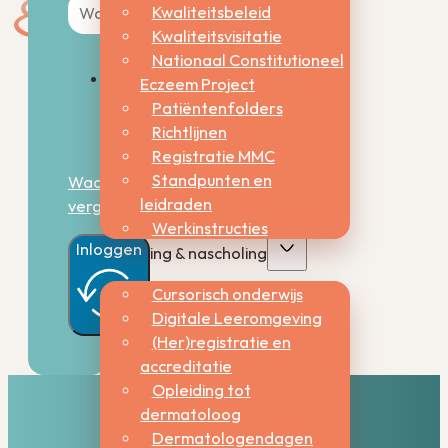
Kwaliteitsbeleid
Kwaliteitsvisitatie
Nationaal Constitutioneel
Eczeem Project
Onthoud
Patiëntenfolders
mij
Richtlijnen
Registratie MMC
Standpunten en
Wachtwoord
leidraden
vergeten?
Werkinstructies
Inloggen
Opleiding & nascholing
Cursorisch onderwijs
Digitale Leeromgeving
(Her)registratie en
accreditatie
Opleiding tot
dermatoloog
Dermatologendagen