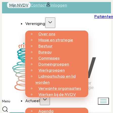
Mijn NVDV
Contact
Inloggen
Patiënte
Vereniging
Over ons
Missie en strategie
Bestuur
Bureau
Commissies
Domeingroepen
Werkgroepen
Lidmaatschap en lid
worden
Verwante organisaties
Werken bij de NVDV
Actueel
Menu
Agenda