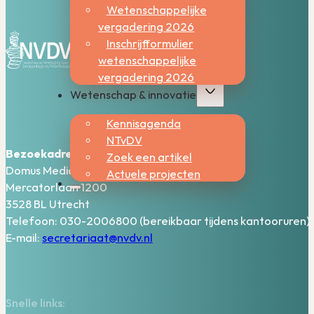
Wetenschappelijke
vergadering 2026
Inschrijfformulier
wetenschappelijke
vergadering 2026
Wetenschap & innovatie
Kennisagenda
NTvDV
Bezoekadres:
Zoek een artikel
Domus Medica – 5e verdieping
Actuele projecten
Mercatorlaan 1200
3528 BL Utrecht
Telefoon: 030-2006800 (bereikbaar tijdens kantooruren)
E-mail:
secretariaat@nvdv.nl
Snelle links: