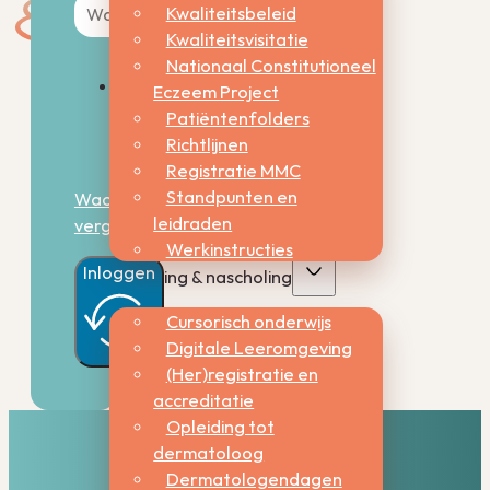
Kwaliteitsbeleid
Kwaliteitsvisitatie
Nationaal Constitutioneel
Eczeem Project
Onthoud
Patiëntenfolders
mij
Richtlijnen
Registratie MMC
Standpunten en
Wachtwoord
leidraden
vergeten?
Werkinstructies
Inloggen
Opleiding & nascholing
Cursorisch onderwijs
Digitale Leeromgeving
(Her)registratie en
accreditatie
Opleiding tot
dermatoloog
Dermatologendagen