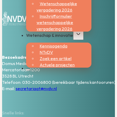
Wetenschappelijke
vergadering 2026
Inschrijfformulier
wetenschappelijke
vergadering 2026
Wetenschap & innovatie
Kennisagenda
NTvDV
Bezoekadres:
Zoek een artikel
Domus Medica – 5e verdieping
Actuele projecten
Mercatorlaan 1200
3528 BL Utrecht
Telefoon: 030-2006800 (bereikbaar tijdens kantooruren)
E-mail:
secretariaat@nvdv.nl
Snelle links: