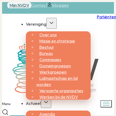
Mijn NVDV
Contact
Inloggen
Patiënte
Vereniging
Over ons
Missie en strategie
Bestuur
Bureau
Commissies
Domeingroepen
Werkgroepen
Lidmaatschap en lid
worden
Verwante organisaties
Werken bij de NVDV
Actueel
Menu
Agenda